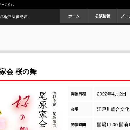
ページです。
ホーム
公演情報
プロ
家会 桜の舞
2022年4月2日
開催日程
江戸川総合文化
会場
開場11:00 開演1
開催時間