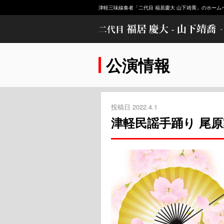
津軽三味線奏者「二代目 福居慶大 山下靖喬」のホーム
公演情報
投稿日 2022.4.1
津軽民謡手踊り 尾原