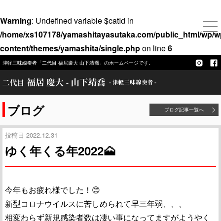
Warning
: Undefined variable $catId in
/home/xs107178/yamashitayasutaka.com/public_html/wp/w
content/themes/yamashita/single.php
on line
6
津軽三味線奏者「二代目 福居慶大 山下靖喬」のホームページです。
ブログ
ブログ記事一覧へ
投稿日 2022.12.31
ゆく年くる年2022🗻
今年もお疲れ様でした！😊
新型コロナウイルスに苦しめられて早三年弱、、、
相変わらず新規感染者数は凄い事になってますがようやく