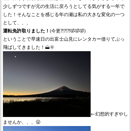
少しずつですが元の生活に戻ろうとしてる気がする一年で
した！そんなことを感じる年の瀬は私の大きな変化の一つ
として、、、
運転免許取りました！
(今更⁈⁈⁈🤣🤣🤣)
ということで早速日の出富士山見にレンタカー借りてぶっ
飛ばしてきました！🗻🌞
←幻想的すぎやし
ませんか、、、😮