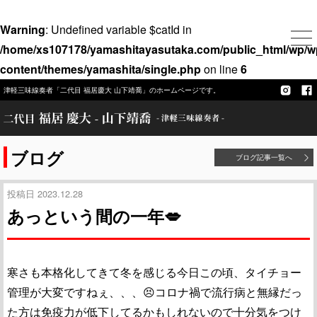
Warning
: Undefined variable $catId in
/home/xs107178/yamashitayasutaka.com/public_html/wp/w
content/themes/yamashita/single.php
on line
6
津軽三味線奏者「二代目 福居慶大 山下靖喬」のホームページです。
ブログ
ブログ記事一覧へ
投稿日 2023.12.28
あっという間の一年💋
寒さも本格化してきて冬を感じる今日この頃、タイチョー
管理が大変ですねぇ、、、😣コロナ禍で流行病と無縁だっ
た方は免疫力が低下してるかもしれないので十分気をつけ