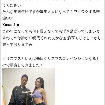
てください！
そんな年末年始ですが毎年大人になってもワクワクする季
節
SO!
Xmas！
🎄
この年になっても何も貰えなくても浮き足立ってしまいま
すねぇ〜🎅誰か10億円くれねぇかなぁ💰(宝くじはしっかり
買っております🤣)
クリスマスといえば先日クリスマスコンベンションなるも
ので演奏してきました！