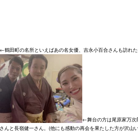
←鶴田町の名所といえばあの名女優、吉永小百合さんも訪れた
←舞台の方は尾原家万次
さんと長嶺健一さん。(他にも感動の再会を果たした方が沢山