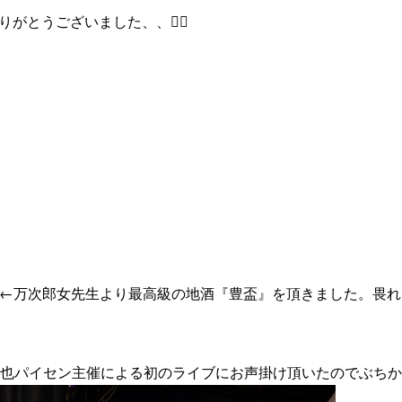
とうございました、、🙇‍♂️
←万次郎女先生より最高級の地酒『豊盃』を頂きました。畏れ
裕也パイセン主催による初のライブにお声掛け頂いたのでぶち