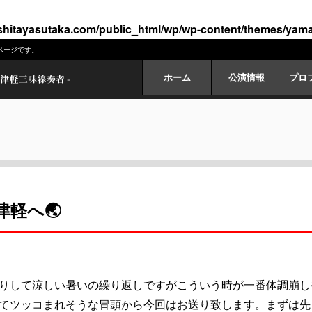
hitayasutaka.com/public_html/wp/wp-content/themes/yamas
ページです。
ホーム
公演情報
プロ
軽へ🌏
りして涼しい暑いの繰り返しですがこういう時が一番体調崩し
てツッコまれそうな冒頭から今回はお送り致します。まずは先