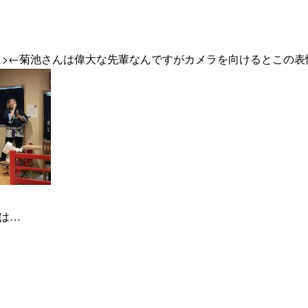
>←菊池さんは偉大な先輩なんですがカメラを向けるとこの表情
は…