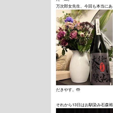
万次郎女先生、今回も本当にありが
だきやす。🤲
それから13日はお馴染み石森