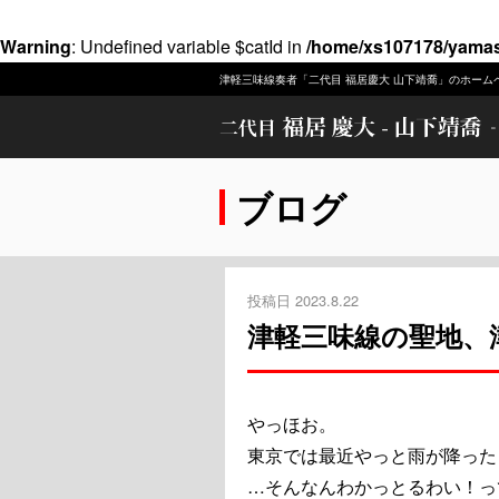
Warning
: Undefined variable $catId in
/home/xs107178/yamas
津軽三味線奏者「二代目 福居慶大 山下靖喬」のホーム
ブログ
投稿日 2023.8.22
津軽三味線の聖地、津
やっほお。
東京では最近やっと雨が降った
…そんなんわかっとるわい！っ